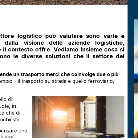
ttore logistico può valutare sono varie e
 dalla visione delle aziende logistiche,
e il contesto offre. Vediamo insieme cosa si
ono le diverse soluzioni che il settore dei
ntende un trasporto merci che coinvolge due o più
pio – il trasporto su strada e quello ferroviario,
llo di
uote, in
LANZI TRASPORTI SI
ESPANDE: DA STORICO
ca che di
AUTOTRASPORTATORE A
ichieste.
HUB DELLA LOGISTICA
INTERMODALE A PARMA.
 pensare che
 è così.
LEGGI L'ARTICOLO