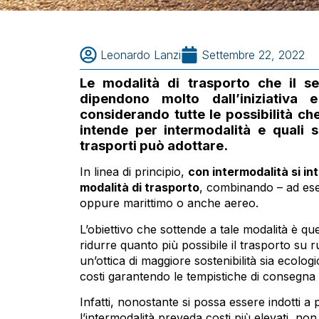
Leonardo Lanzi
Settembre 22, 2022
Le modalità di trasporto che il se
dipendono molto dall’iniziativa e
considerando tutte le possibilità ch
intende per intermodalità e quali s
trasporti può adottare.
In linea di principio,
con intermodalità si i
modalità di trasporto
, combinando – ad esem
oppure marittimo o anche aereo.
L’obiettivo che sottende a tale modalità è que
ridurre quanto più possibile il trasporto su r
IL NATALE È L’OCCASIONE
un’ottica di maggiore sostenibilità sia ecologi
PER RITROVARE UMANITÀ E
costi garantendo le tempistiche di consegna r
RISPETTO.
Infatti, nonostante si possa essere indotti a
LEGGI L'ARTICOLO
l’intermodalità preveda costi più elevati, non