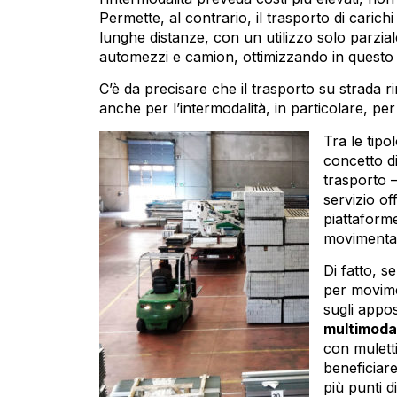
Permette, al contrario, il trasporto di carichi
lunghe distanze, con un utilizzo solo parzial
automezzi e camion, ottimizzando in questo m
C’è da precisare che il trasporto su strada ri
anche per l’intermodalità, in particolare, per 
Tra le tipo
concetto di
trasporto –
servizio of
piattaforme
movimentaz
Di fatto, s
per movimen
sugli appos
multimodal
con mulett
beneficiar
più punti d