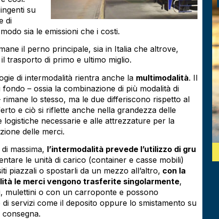
 ingenti su
e di
odo sia le emissioni che i costi.
mane il perno principale, sia in Italia che altrove,
il trasporto di primo e ultimo miglio.
logie di intermodalità rientra anche la
multimodalità
. Il
 fondo – ossia la combinazione di più modalità di
 rimane lo stesso, ma le due differiscono rispetto al
ferto e ciò si riflette anche nella grandezza delle
 logistiche necessarie e alle attrezzature per la
ione delle merci.
e di massima,
l’intermodalità prevede l’utilizzo di gru
tare le unità di carico (container e casse mobili)
iti piazzali o spostarli da un mezzo all’altro,
con la
ità le merci vengono trasferite singolarmente
,
i, mulettini o con un carroponte e possono
e di servizi come il deposito oppure lo smistamento su
i consegna.