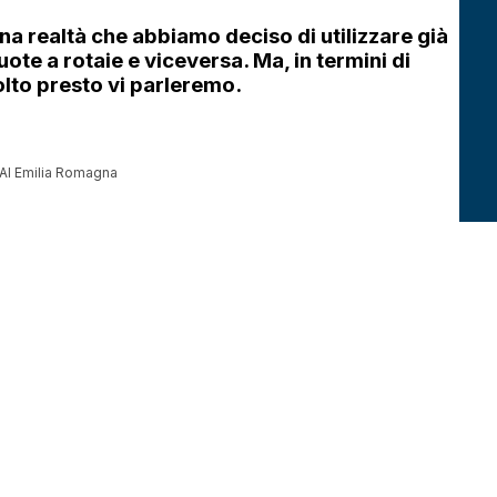
una realtà che abbiamo deciso di utilizzare già
ote a rotaie e viceversa. Ma, in termini di
olto presto vi parleremo.
 FAI Emilia Romagna
SUCCESSIVO
SEDE
CONTATTI
Via Bonn 6, Interporto di Parma
+39 0521 615021
43010 Bianconese di Fontevivo
info@lanzitrasporti
Partita IVA
: 00149100349