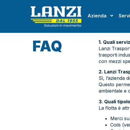
Azienda
Servi
FAQ
1. Quali servi
Lanzi Trasporti
trasporti indus
con mezzi spec
2. Lanzi Tras
Sì, l’azienda 
Questo permett
ambientale e c
3. Quali tipol
La flotta è att
Merci su 
Coils (ve