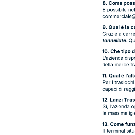
8. Come posso
È possibile ri
commerciale@la
9. Qual è la 
Grazie a carre
tonnellate
. Qu
10. Che tipo d
L’azienda dis
della merce t
11. Qual è l’a
Per i traslochi
capaci di ragg
12. Lanzi Tras
Sì, l’azienda 
la massima igi
13. Come funzi
Il terminal sit