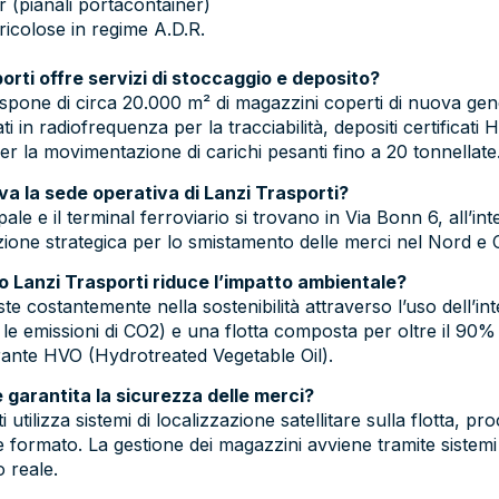
r (pianali portacontainer)
ricolose in regime A.D.R.
porti offre servizi di stoccaggio e deposito?
dispone di circa 20.000 m² di magazzini coperti di nuova gen
ti in radiofrequenza per la tracciabilità, depositi certificat
er la movimentazione di carichi pesanti fino a 20 tonnellate
ova la sede operativa di Lanzi Trasporti?
pale e il terminal ferroviario si trovano in Via Bonn 6, all’i
ione strategica per lo smistamento delle merci nel Nord e Ce
o Lanzi Trasporti riduce l’impatto ambientale?
ste costantemente nella sostenibilità attraverso l’uso dell’in
le emissioni di CO2) e una flotta composta per oltre il 90%
ante HVO (Hydrotreated Vegetable Oil).
 garantita la sicurezza delle merci?
 utilizza sistemi di localizzazione satellitare sulla flotta, p
formato. La gestione dei magazzini avviene tramite sistemi i
o reale.