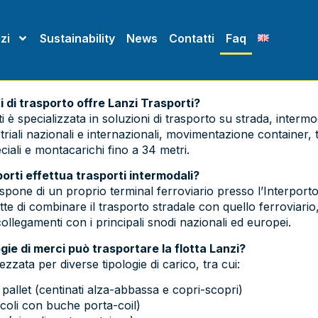
zi
Sustainability
News
Contatti
Faq
zi di trasporto offre Lanzi Trasporti?
 è specializzata in soluzioni di trasporto su strada, intermoda
triali nazionali e internazionali, movimentazione container, t
iali e montacarichi fino a 34 metri.
porti effettua trasporti intermodali?
dispone di un proprio terminal ferroviario presso l’Interport
e di combinare il trasporto stradale con quello ferroviario
ollegamenti con i principali snodi nazionali ed europei.
ogie di merci può trasportare la flotta Lanzi?
rezzata per diverse tipologie di carico, tra cui:
pallet (centinati alza-abbassa e copri-scopri)
icoli con buche porta-coil)