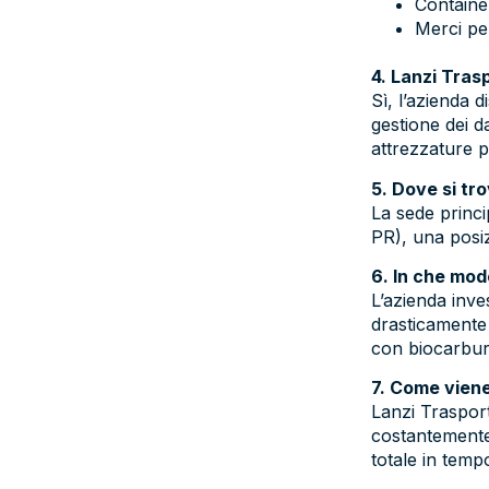
Containe
Merci pe
4. Lanzi Tras
Sì, l’azienda 
gestione dei da
attrezzature p
5. Dove si tr
La sede princi
PR), una posiz
6. In che mod
L’azienda inve
drasticamente 
con biocarbur
7. Come viene
Lanzi Trasporti
costantemente 
totale in temp