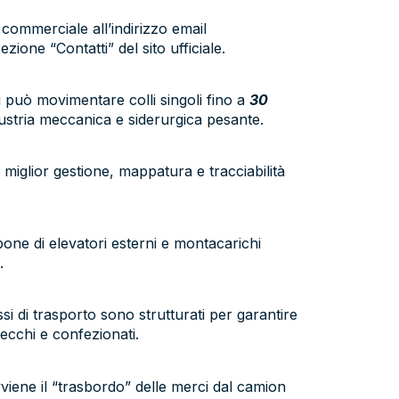
 commerciale all’indirizzo email
ione “Contatti” del sito ufficiale.
i può movimentare colli singoli fino a
30
ndustria meccanica e siderurgica pesante.
iglior gestione, mappatura e tracciabilità
spone di elevatori esterni e montacarichi
.
si di trasporto sono strutturati per garantire
secchi e confezionati.
avviene il “trasbordo” delle merci dal camion