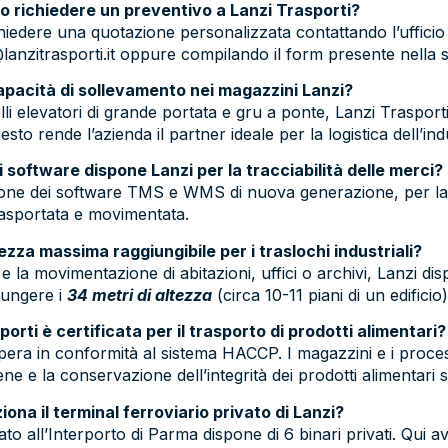
 richiedere un preventivo a Lanzi Trasporti?
chiedere una quotazione personalizzata contattando l’ufficio
nzitrasporti.it oppure compilando il form presente nella sez
capacità di sollevamento nei magazzini Lanzi?
lli elevatori di grande portata e gru a ponte, Lanzi Trasport
esto rende l’azienda il partner ideale per la logistica dell’i
i software dispone Lanzi per la tracciabilità delle merci?
pone dei software TMS e WMS di nuova generazione, per la m
rasportata e movimentata.
ltezza massima raggiungibile per i traslochi industriali?
 e la movimentazione di abitazioni, uffici o archivi, Lanzi di
iungere i
34 metri di altezza
(circa 10-11 piani di un edificio)
porti è certificata per il trasporto di prodotti alimentari?
opera in conformità al sistema HACCP. I magazzini e i proces
ene e la conservazione dell’integrità dei prodotti alimentari 
ona il terminal ferroviario privato di Lanzi?
uato all’Interporto di Parma dispone di 6 binari privati. Qui 