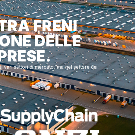
 TRA FRENI
IONE DELLE
PRESE.
ari settori di mercato, ma nel settore dei
d’ora.