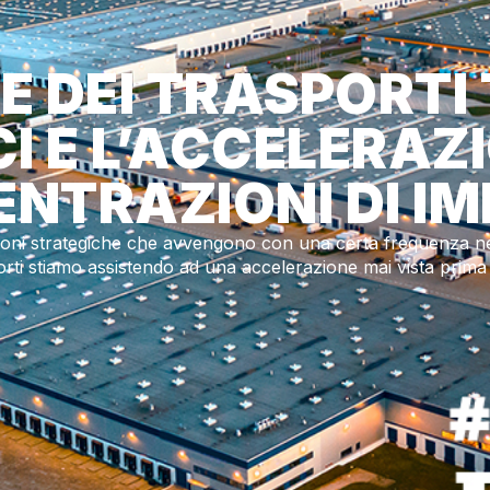
E DEI TRASPORTI
 E L’ACCELERAZ
NTRAZIONI DI IM
oni strategiche che avvengono con una certa frequenza nei v
orti stiamo assistendo ad una accelerazione mai vista prima 