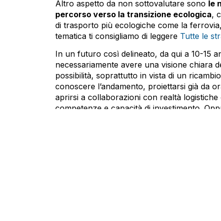
Altro aspetto da non sottovalutare sono
le 
percorso verso la transizione ecologica
, 
di trasporto più ecologiche come la ferrovia,
tematica ti consigliamo di leggere
Tutte le st
In un futuro così delineato, da qui a 10-15 a
necessariamente avere una visione chiara dei pr
possibilità, soprattutto in vista di un ricamb
conoscere l’andamento, proiettarsi già da ora
aprirsi a collaborazioni con realtà logistiche 
competenze e capacità di investimento. Oppur
grado di affrontare il cambio delle attività d
Accogliete il nostro consiglio e siate pronti a
passeggeri.
Leonardo Lanzi
CEO di Lanzi Trasporti srl, Presidente
PRECEDENTE