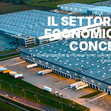
IL SETTOR
ECONOMICI
CONCE
Le concentrazioni di imprese sono operazi
trasp