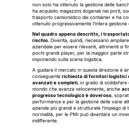
non solo ha ottenuto la gestione delle banchi
ha acquisito magazzini doganali nei porti, soc
trasporto camionistico dei container e ha co
ottenuto progressivamente l’intera gestione d
Nel quadro appena descritto, i trasportato
rischio
. Diventa, quindi, necessario ampliare
aziendale per essere rilevanti, altrimenti si f
pochi grandi player, per la maggior parte str
imponendo sulla scena logistica.
A guidare il mercato in questa direzione è a
conseguente
richiesta di fornitori logistic
avanzati e completi
, in grado di soddisfare
mondo che avanza velocemente, anche
acc
progresso tecnologico è doveroso
, soprat
performance e per la gestione delle varie atti
aziende più grandi e strutturate l’impiego di 
normalità, per le PMI può diventare un inv
indifferente.