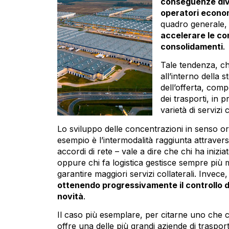
conseguenze div
operatori econo
quadro generale, 
accelerare le con
consolidamenti
.
Tale tendenza, ch
all’interno della s
dell’offerta, com
IL NATALE È L’OCCASIONE
dei trasporti, in p
PER RITROVARE UMANITÀ E
varietà di servizi 
RISPETTO.
LEGGI L'ARTICOLO
Lo sviluppo delle concentrazioni in senso o
esempio è l’intermodalità raggiunta attraverso
accordi di rete – vale a dire che chi ha inizia
oppure chi fa logistica gestisce sempre più m
garantire maggiori servizi collaterali. Invece
ottenendo progressivamente il controllo de
novità
.
Il caso più esemplare, per citarne uno che ci 
offre una delle più grandi aziende di traspor