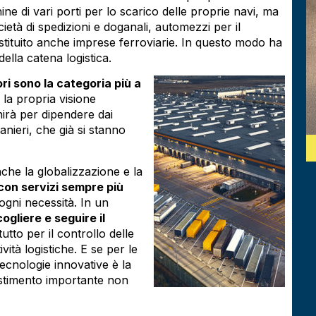
ne di vari porti per lo scarico delle proprie navi, ma
ietà di spedizioni e doganali, automezzi per il
stituito anche imprese ferroviarie. In questo modo ha
ella catena logistica.
ri sono la categoria più a
 la propria visione
inirà per dipendere dai
anieri, che già si stanno
nche la globalizzazione e la
i con servizi sempre più
 ogni necessità. In un
ogliere e seguire il
tutto per il controllo delle
vità logistiche. E se per le
tecnologie innovative è la
estimento importante non