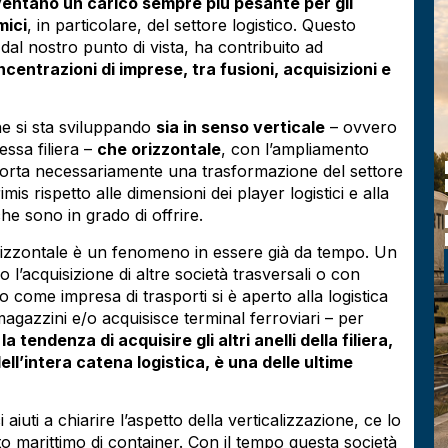
entano un carico sempre più pesante per gli
mici
, in particolare, del settore logistico. Questo
dal nostro punto di vista, ha contribuito ad
centrazioni di imprese, tra fusioni, acquisizioni e
e si sta sviluppando
sia in senso verticale
– ovvero
tessa filiera –
che orizzontale
, con l’ampliamento
LANZI TRASPORTI SI
porta necessariamente una trasformazione del settore
ESPANDE: DA STORICO
rimis rispetto alle dimensioni dei player logistici e alla
AUTOTRASPORTATORE A
che sono in grado di offrire.
HUB DELLA LOGISTICA
INTERMODALE A PARMA.
rizzontale è un fenomeno in essere già da tempo. Un
LEGGI L'ARTICOLO
 l’acquisizione di altre società trasversali o con
to come impresa di trasporti si è aperto alla logistica
agazzini e/o acquisisce terminal ferroviari – per
,
la tendenza di acquisire gli altri anelli della filiera,
ll’intera catena logistica, è una delle ultime
aiuti a chiarire l’aspetto della verticalizzazione, ce lo
to marittimo di container. Con il tempo questa società