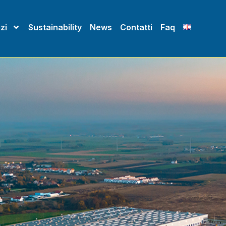
zi
Sustainability
News
Contatti
Faq