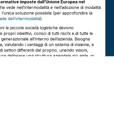
normative imposte dall’Unione Europea nel
che vede nell’intermodalità e nell’adozione di modalità
 l’unica soluzione possibile (per approfondire la
rade dell’intermodalità
)
nni le piccole società logistiche devono
opri obiettivi, consci di tutti rischi e di tutte le
io generazionale all’interno dell’azienda. Bisogna
, valutando i vantaggi di un sistema di insieme, e
di settori differenti dal proprio, unendo visioni,
e delineare una struttura aziendale più agile, in
a un settore all’altro, in base agli andamenti economici.
 viaggiare verso il futuro sul lato di guida e non da
 FAI Emilia Romagna
SUCCESSIVO