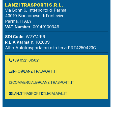
LANZI TRASPORTI S.R.L.
Via Bonn 6, Interporto di Parma
43010 Bianconese di Fontevivo
Parma, ITALY
VAT Number
: 00149100349
SDI Code
: W7YVJK9
R.E.A Parma
n. 102089
Albo Autotrasportatori c.to terzi PRT4250423C
+39 0521 615021
INFO@LANZITRASPORTI.IT
COMMERCIALE@LANZITRASPORTI.IT
LANZITRASPORTI@LEGALMAIL.IT